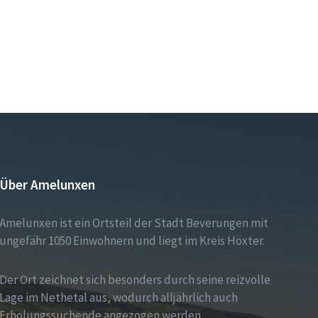
Über Amelunxen
Amelunxen ist ein Ortsteil der Stadt Beverungen mit
ungefähr 1050 Einwohnern und liegt im Kreis Höxter.
Der Ort zeichnet sich besonders durch seine reizvolle
Lage im Nethetal aus, wodurch alljährlich auch
Erholungssuchende angezogen werden.