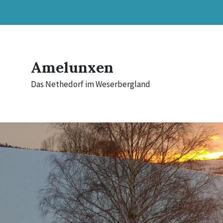
Skip
Skip
Skip
to
to
to
content
main
footer
navigation
Amelunxen
Das Nethedorf im Weserbergland