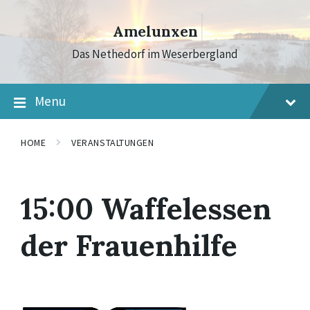
Skip
Skip
Skip
to
to
to
Amelunxen
content
main
footer
navigation
Das Nethedorf im Weserbergland
Menu
HOME
VERANSTALTUNGEN
15:00 Waffelessen
der Frauenhilfe