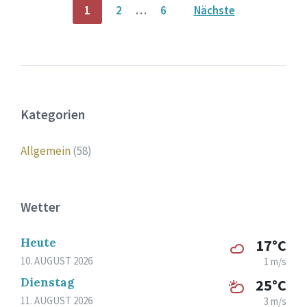
Seitennummerierung
1
2
…
6
Nächste
der
Beiträge
Kategorien
Allgemein
(58)
Wetter
Heute
17°C
10. AUGUST 2026
1 m/s
Dienstag
25°C
11. AUGUST 2026
3 m/s