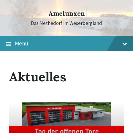
Skip
Skip
Skip
to
to
to
Amelunxen
content
main
footer
navigation
Das Nethedorf im Weserbergland
Menu
Aktuelles
Mehr
erfahren