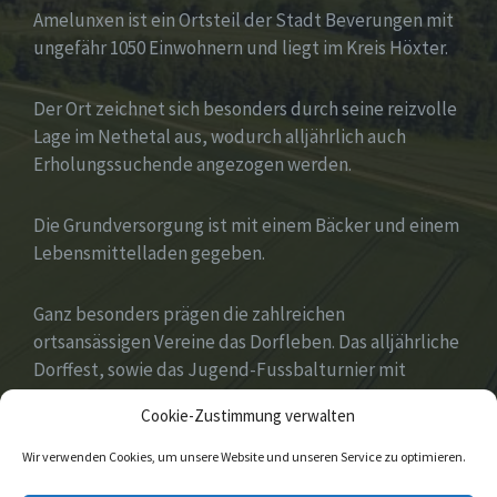
Amelunxen ist ein Ortsteil der Stadt Beverungen mit
ungefähr 1050 Einwohnern und liegt im Kreis Höxter.
Der Ort zeichnet sich besonders durch seine reizvolle
Lage im Nethetal aus, wodurch alljährlich auch
Erholungssuchende angezogen werden.
Die Grundversorgung ist mit einem Bäcker und einem
Lebensmittelladen gegeben.
Ganz besonders prägen die zahlreichen
ortsansässigen Vereine das Dorfleben. Das alljährliche
Dorffest, sowie das Jugend-Fussbalturnier mit
zahlreichen Gastvereinen aus ganz Deutschland
Cookie-Zustimmung verwalten
gehören zu den Höhepunkten des Jahres.
Wir verwenden Cookies, um unsere Website und unseren Service zu optimieren.