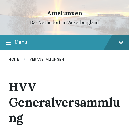
Skip
Skip
Skip
to
to
to
Amelunxen
content
main
footer
navigation
Das Nethedorf im Weserbergland
Menu
HOME
VERANSTALTUNGEN
HVV
Generalversammlu
ng