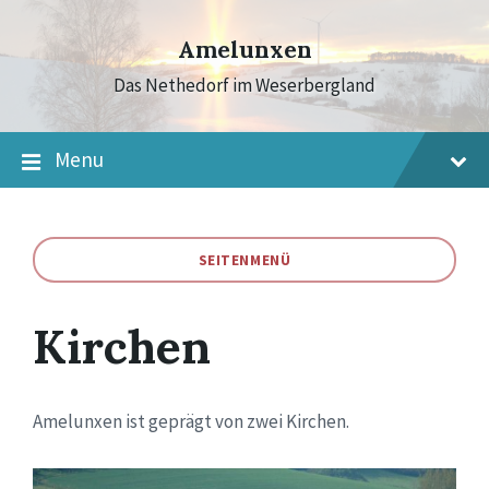
Skip
Skip
Skip
to
to
to
Amelunxen
content
main
footer
navigation
Das Nethedorf im Weserbergland
Menu
SEITENMENÜ
Kirchen
Amelunxen ist geprägt von zwei Kirchen.