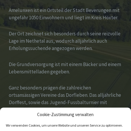
Amelunxen ist ein Ortsteil der Stadt Beverungen mit
ungefähr 1050 Einwohnern und liegt im Kreis Höxter.
Der Ort zeichnet sich besonders durch seine reizvolle
Lage im Nethetal aus, wodurch alljährlich auch
Erholungssuchende angezogen werden.
Die Grundversorgung ist mit einem Bäcker und einem
Lebensmittelladen gegeben.
Ganz besonders prägen die zahlreichen
ortsansässigen Vereine das Dorfleben. Das alljährliche
Dorffest, sowie das Jugend-Fussbalturnier mit
zahlreichen Gastvereinen aus ganz Deutschland
Cookie-Zustimmung verwalten
gehören zu den Höhepunkten des Jahres.
Wir verwenden Cookies, um unsere Website und unseren Service zu optimieren.