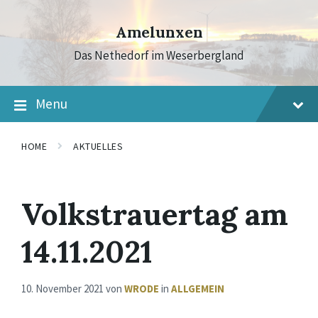
Skip
Skip
Skip
to
to
to
Amelunxen
content
main
footer
navigation
Das Nethedorf im Weserbergland
Menu
HOME
AKTUELLES
Volkstrauertag am
14.11.2021
10. November 2021
von
WRODE
in
ALLGEMEIN