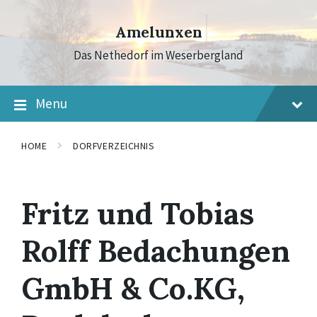
Skip
Skip
Skip
to
to
to
Amelunxen
content
main
footer
navigation
Das Nethedorf im Weserbergland
Menu
HOME
DORFVERZEICHNIS
Fritz und Tobias
Rolff Bedachungen
GmbH & Co.KG,