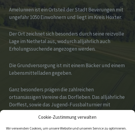
Amelunxen ist ein Ortsteil der Stadt Beverungen mit
ungefähr 1050 Einwohnern und liegt im Kreis Höxter.
Der Ort zeichnet sich besonders durch seine reizvolle
Lage im Nethetal aus, wodurch alljährlich auch
Erholungssuchende angezogen werden.
Die Grundversorgung ist mit einem Bäcker und einem
Lebensmittelladen gegeben.
Ganz besonders prägen die zahlreichen
ortsansässigen Vereine das Dorfleben. Das alljährliche
Dorffest, sowie das Jugend-Fussbalturnier mit
zahlreichen Gastvereinen aus ganz Deutschland
Cookie-Zustimmung verwalten
gehören zu den Höhepunkten des Jahres.
Wir verwenden Cookies, um unsere Website und unseren Service zu optimieren.