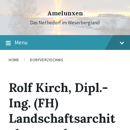
Skip
Skip
Skip
to
to
to
Amelunxen
content
main
footer
navigation
Das Nethedorf im Weserbergland
Menu
HOME
DORFVERZEICHNIS
Rolf Kirch, Dipl.-
Ing. (FH)
Landschaftsarchit