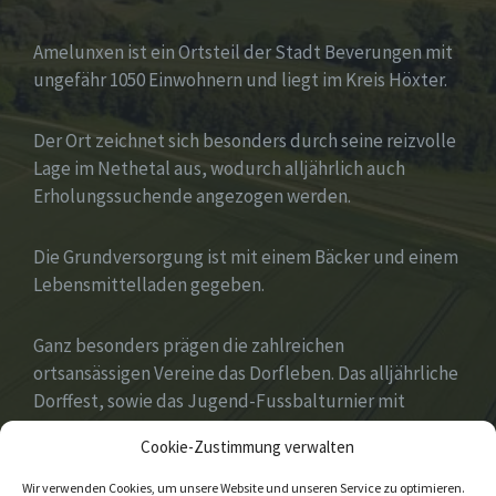
Amelunxen ist ein Ortsteil der Stadt Beverungen mit
ungefähr 1050 Einwohnern und liegt im Kreis Höxter.
Der Ort zeichnet sich besonders durch seine reizvolle
Lage im Nethetal aus, wodurch alljährlich auch
Erholungssuchende angezogen werden.
Die Grundversorgung ist mit einem Bäcker und einem
Lebensmittelladen gegeben.
Ganz besonders prägen die zahlreichen
ortsansässigen Vereine das Dorfleben. Das alljährliche
Dorffest, sowie das Jugend-Fussbalturnier mit
zahlreichen Gastvereinen aus ganz Deutschland
Cookie-Zustimmung verwalten
gehören zu den Höhepunkten des Jahres.
Wir verwenden Cookies, um unsere Website und unseren Service zu optimieren.