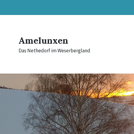
Skip
Skip
Skip
to
to
to
content
main
footer
navigation
Amelunxen
Das Nethedorf im Weserbergland