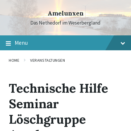
Skip
Skip
Skip
to
to
to
Amelunxen
content
main
footer
navigation
Das Nethedorf im Weserbergland
Menu
HOME
VERANSTALTUNGEN
Technische Hilfe
Seminar
Löschgruppe