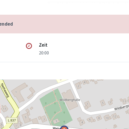
 ended
Zeit
20:00