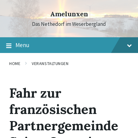
Skip
Skip
Skip
to
to
to
Amelunxen
content
main
footer
navigation
Das Nethedorf im Weserbergland
Menu
HOME
VERANSTALTUNGEN
Fahr zur
französischen
Partnergemeinde