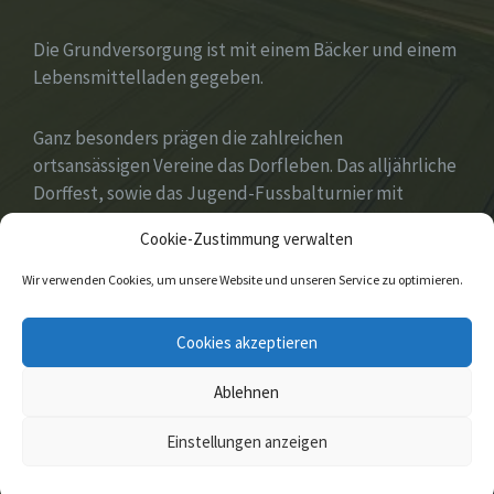
Die Grundversorgung ist mit einem Bäcker und einem
Lebensmittelladen gegeben.
Ganz besonders prägen die zahlreichen
ortsansässigen Vereine das Dorfleben. Das alljährliche
Dorffest, sowie das Jugend-Fussbalturnier mit
zahlreichen Gastvereinen aus ganz Deutschland
Cookie-Zustimmung verwalten
gehören zu den Höhepunkten des Jahres.
Wir verwenden Cookies, um unsere Website und unseren Service zu optimieren.
E-
Facebook
Twitter
Cookies akzeptieren
Mail
Ablehnen
© 2026 Amelunxen
Einstellungen anzeigen