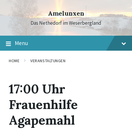
Skip
Skip
Skip
to
to
to
Amelunxen
content
main
footer
navigation
Das Nethedorf im Weserbergland
Menu
HOME
VERANSTALTUNGEN
17:00 Uhr
Frauenhilfe
Agapemahl