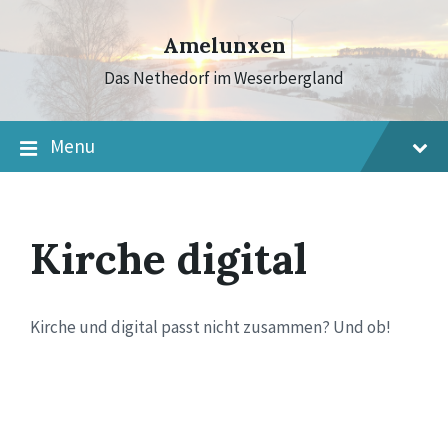
Skip
Skip
Skip
to
to
to
Amelunxen
content
main
footer
navigation
Das Nethedorf im Weserbergland
Menu
Kirche digital
Kirche und digital passt nicht zusammen? Und ob!