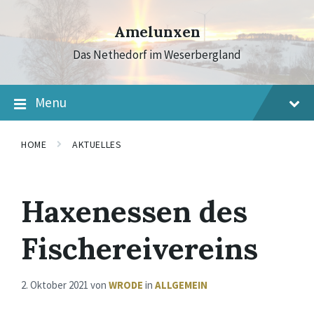
Skip
Skip
Skip
to
to
to
Amelunxen
content
main
footer
navigation
Das Nethedorf im Weserbergland
Menu
HOME
AKTUELLES
Haxenessen des
Fischereivereins
2. Oktober 2021
von
WRODE
in
ALLGEMEIN