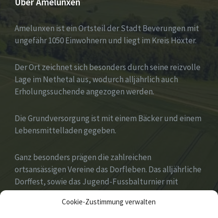
Über Amelunxen
Amelunxen ist ein Ortsteil der Stadt Beverungen mit
ungefähr 1050 Einwohnern und liegt im Kreis Höxter.
Der Ort zeichnet sich besonders durch seine reizvolle
Lage im Nethetal aus, wodurch alljährlich auch
Erholungssuchende angezogen werden.
Die Grundversorgung ist mit einem Bäcker und einem
Lebensmittelladen gegeben.
Ganz besonders prägen die zahlreichen
ortsansässigen Vereine das Dorfleben. Das alljährliche
Dorffest, sowie das Jugend-Fussbalturnier mit
zahlreichen Gastvereinen aus ganz Deutschland
Cookie-Zustimmung verwalten
gehören zu den Höhepunkten des Jahres.