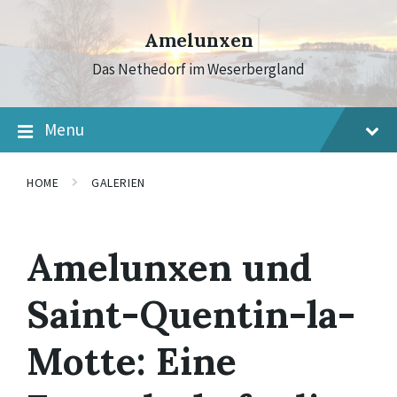
Skip
Skip
Skip
to
to
to
Amelunxen
content
main
footer
navigation
Das Nethedorf im Weserbergland
Menu
HOME
GALERIEN
Amelunxen und
Saint-Quentin-la-
Motte: Eine