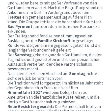
und wurden bereits mit großer Vorfreude von den
Gastfamilien erwartet. Nach der Begrüßung stand das
Ankommen im Dorf im Vordergrund, bevor am
Freitag
ein gemeinsamer Ausflug auf dem Plan
stand: Die Gruppe reiste in die benachbarte Kurstadt
Bad Pyrmont
, um dort den historischen Kurpark zu
erkunden.
Der Freitagabend fand seinen stimmungsvollen
Ausklang bei der
Familie Kirchhoff
. In geselliger
Runde wurde gemeinsam gegessen, gelacht und die
langjährige Verbundenheit gefeiert.
Der
Samstag
gehörte ganz den Gastfamilien, die den
Tag individuell gestalteten und so den persönlichen
Austausch vertieften, der diese Partnerschaft so
besonders macht.
Nach dem herzlichen Abschied am
Sonntag
richtet
sich der Blick bereits nach vorn.
Die Tradition wird fortgesetzt: Im nächsten Jahr steht
der Gegenbesuch in Frankreich an. Über
Himmelfahrt 2027
wird eine Delegation aus
Amelunxen an die französische Küste reisen, um die
dortige Gastfreundschaft zu genießen.
Neue Gesichter gesucht:
Die Partnerschaft lebt von