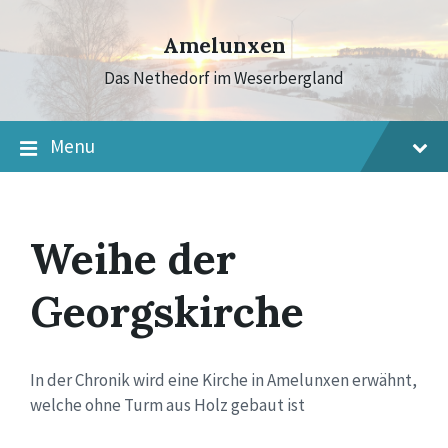
Skip
Skip
Skip
to
to
to
Amelunxen
content
main
footer
navigation
Das Nethedorf im Weserbergland
Menu
Weihe der
Georgskirche
In der Chronik wird eine Kirche in Amelunxen erwähnt,
welche ohne Turm aus Holz gebaut ist