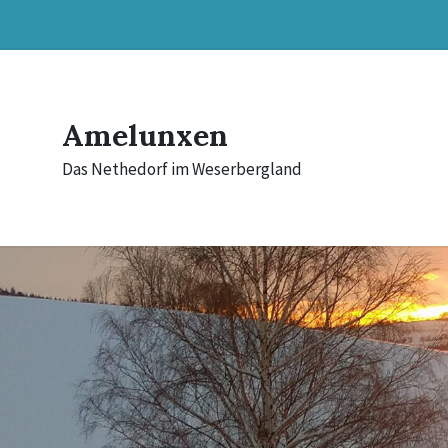
Skip
Skip
Skip
to
to
to
content
main
footer
navigation
Amelunxen
Das Nethedorf im Weserbergland