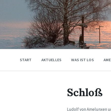
START
AKTUELLES
WAS IST LOS
AME
Schloß
Ludolf von Amelunxen u