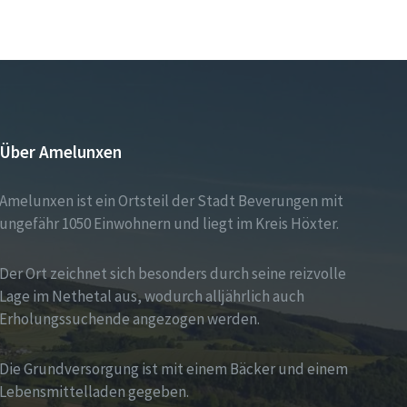
Über Amelunxen
Amelunxen ist ein Ortsteil der Stadt Beverungen mit
ungefähr 1050 Einwohnern und liegt im Kreis Höxter.
Der Ort zeichnet sich besonders durch seine reizvolle
Lage im Nethetal aus, wodurch alljährlich auch
Erholungssuchende angezogen werden.
Die Grundversorgung ist mit einem Bäcker und einem
Lebensmittelladen gegeben.