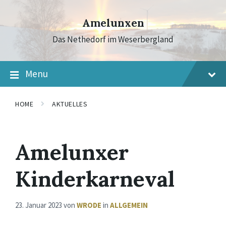
Skip
Skip
Skip
to
to
to
Amelunxen
content
main
footer
navigation
Das Nethedorf im Weserbergland
Menu
HOME
AKTUELLES
Amelunxer
Kinderkarneval
23. Januar 2023
von
WRODE
in
ALLGEMEIN